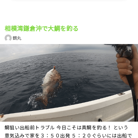
相模湾鎌倉沖で大鯛を釣る
鶴丸
鯛狙い出船前トラブル 今日こそは真鯛を釣る！ という
意気込みで家を３：５０出発 ５：２０ぐらいには出船で