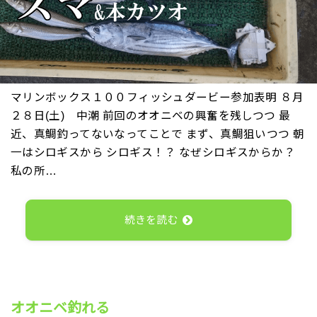
マリンボックス１００フィッシュダービー参加表明 ８月
２８日(土) 中潮 前回のオオニベの興奮を残しつつ 最
近、真鯛釣ってないなってことで まず、真鯛狙いつつ 朝
一はシロギスから シロギス！？ なぜシロギスからか？
私の所…
続きを読む
オオニベ釣れる