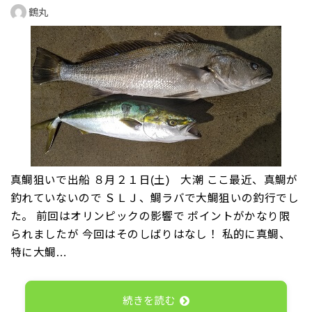
鶴丸
真鯛狙いで出船 ８月２１日(土) 大潮 ここ最近、真鯛が
釣れていないので ＳＬＪ、鯛ラバで大鯛狙いの釣行でし
た。 前回はオリンピックの影響で ポイントがかなり限
られましたが 今回はそのしばりはなし！ 私的に真鯛、
特に大鯛…
続きを読む